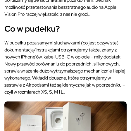
poruszamy się ze słuchawkami poza domem. Jednak
możliwość przetestowania bezstratnego audio na Apple
Vision Pro raczej większości z nas nie grozi…
Co w pudełku?
W pudełku poza samymi słuchawkami (co jest oczywiste),
dokumentacją/instrukcjami otrzymujemy także, znany z
nowych iPhone’ów, kabel USB-C w oplocie – miły dodatek.
Nowy przewód porównaniu do poprzednich, silikonowych,
sprawia wrażenie dużo wytrzymalszego mechanicznie i lepiej
wykonanego. Wkładki douszne, które otrzymujemy w
zestawie z Airpodsami też są identyczne jak w poprzedniku –
czyli w rozmiarach XS, S, M i L.