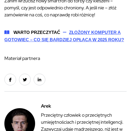
Zanim wrzucisz nowy smartfon do torby czy kieszeni –
pomyśl, czy jest odpowiednio chroniony. A jeśli nie – złóż
zamówienie na coś, co naprawdę robi różnicę!
WARTO PRZECZYTAĆ
ZŁOŻONY KOMPUTER A
GOTOWIEC – CO SIĘ BARDZIEJ OPŁACA W 2025 ROKU?
Materiał partnera
Arek
Przeciętny człowiek o przeciętnych
umiejętnościach i przeciętnej inteligencji.
Zazwyczaj udaje mądrzejszego, niż jest w