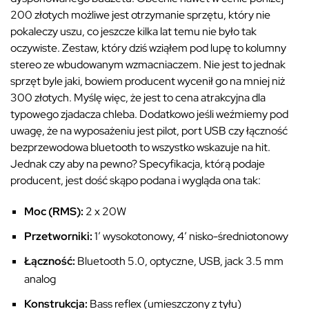
200 złotych możliwe jest otrzymanie sprzętu, który nie
pokaleczy uszu, co jeszcze kilka lat temu nie było tak
oczywiste. Zestaw, który dziś wziąłem pod lupę to kolumny
stereo ze wbudowanym wzmacniaczem. Nie jest to jednak
sprzęt byle jaki, bowiem producent wycenił go na mniej niż
300 złotych. Myślę więc, że jest to cena atrakcyjna dla
typowego zjadacza chleba. Dodatkowo jeśli weźmiemy pod
uwagę, że na wyposażeniu jest pilot, port USB czy łączność
bezprzewodowa bluetooth to wszystko wskazuje na hit.
Jednak czy aby na pewno? Specyfikacja, którą podaje
producent, jest dość skąpo podana i wygląda ona tak:
Moc (RMS):
2 x 20W
Przetworniki:
1’ wysokotonowy, 4’ nisko-średniotonowy
Łączność:
Bluetooth 5.0, optyczne, USB, jack 3.5 mm
analog
Konstrukcja:
Bass reflex (umieszczony z tyłu)