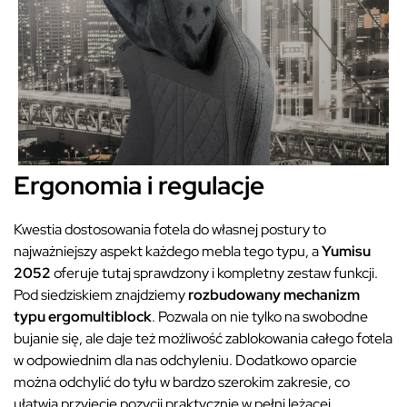
Ergonomia i regulacje
Kwestia dostosowania fotela do własnej postury to
najważniejszy aspekt każdego mebla tego typu, a
Yumisu
2052
oferuje tutaj sprawdzony i kompletny zestaw funkcji.
Pod siedziskiem znajdziemy
rozbudowany mechanizm
typu ergomultiblock
. Pozwala on nie tylko na swobodne
bujanie się, ale daje też możliwość zablokowania całego fotela
w odpowiednim dla nas odchyleniu. Dodatkowo oparcie
można odchylić do tyłu w bardzo szerokim zakresie, co
ułatwia przyjęcie pozycji praktycznie w pełni leżącej,