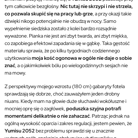
tym całkowicie bezgłośny.
Nic tutaj nie skrzypi i nie strzela,
co pozwala skupić się na pracy lub grze
, a przy okazji takie
dźwięki nikogo potencjalnie nie obudzą w nocy. Samo
wypełnienie siedziska zostało z kolei bardzo rozsądnie
wyważone. Pianka nie jest ani zbyt twarda, ani zbyt miękka,
co zapobiega efektowi zapadania się w gąbkę. Taka gęstość
materiału sprawia, że po kilku tygodniach codziennego
użytkowania
moja kość ogonowa w ogóle nie daje o sobie
znać
, a o jakimkolwiek bólu po wielogodzinnych sesjach nie
ma mowy.
Z perspektywy mojego wzrostu (180 cm) gabaryty fotela
sprawdzają się dobrze, choć zauważyłem jeden drobny
niuans. Kiedy mam na głowie duże słuchawki wokółuszne i
mocniej oprę się o zagłówek,
poduszka szyjna potrafi
momentami delikatnie o nie zahaczać
. Patrząc jednak na
ogólną wysokość oparcia i zakres regulacji, jestem pewien, że
Yumisu 2052
bez problemu sprawdzi się u znacznie