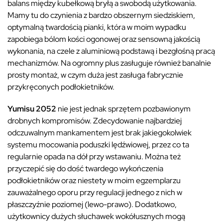
balans między kubełkową bryłą a swobodą użytkowania.
Mamy tu do czynienia z bardzo obszernym siedziskiem,
optymalną twardością pianki, która w moim wypadku
zapobiega bólom kości ogonowej oraz sensowną jakością
wykonania, na czele z aluminiową podstawą i bezgłośną pracą
mechanizmów. Na ogromny plus zasługuje również banalnie
prosty montaż, w czym duża jest zasługa fabrycznie
przykręconych podłokietników.
Yumisu 2052
nie jest jednak sprzętem pozbawionym
drobnych kompromisów. Zdecydowanie najbardziej
odczuwalnym mankamentem jest brak jakiegokolwiek
systemu mocowania poduszki lędźwiowej, przez co ta
regularnie opada na dół przy wstawaniu. Można też
przyczepić się do dość twardego wykończenia
podłokietników oraz niestety w moim egzemplarzu
zauważalnego oporu przy regulacji jednego z nich w
płaszczyźnie poziomej (lewo-prawo). Dodatkowo,
użytkownicy dużych słuchawek wokółusznych mogą