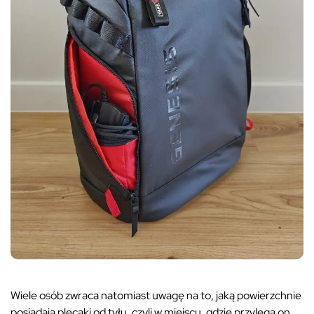
Wiele osób zwraca natomiast uwagę na to, jaką powierzchnie
posiadają plecaki od tyłu, czyli w miejscu, gdzie przylega on