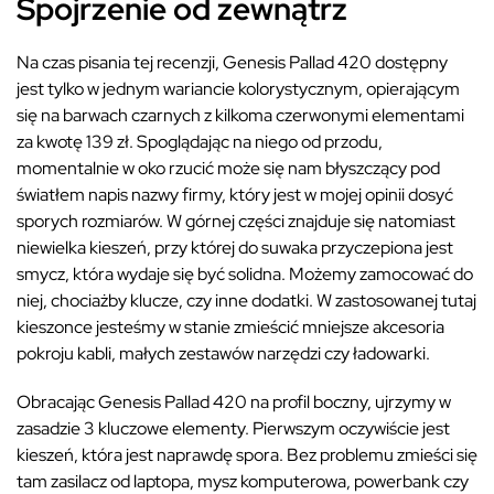
Spojrzenie od zewnątrz
Na czas pisania tej recenzji, Genesis Pallad 420 dostępny
jest tylko w jednym wariancie kolorystycznym, opierającym
się na barwach czarnych z kilkoma czerwonymi elementami
za kwotę 139 zł. Spoglądając na niego od przodu,
momentalnie w oko rzucić może się nam błyszczący pod
światłem napis nazwy firmy, który jest w mojej opinii dosyć
sporych rozmiarów. W górnej części znajduje się natomiast
niewielka kieszeń, przy której do suwaka przyczepiona jest
smycz, która wydaje się być solidna. Możemy zamocować do
niej, chociażby klucze, czy inne dodatki. W zastosowanej tutaj
kieszonce jesteśmy w stanie zmieścić mniejsze akcesoria
pokroju kabli, małych zestawów narzędzi czy ładowarki.
Obracając Genesis Pallad 420 na profil boczny, ujrzymy w
zasadzie 3 kluczowe elementy. Pierwszym oczywiście jest
kieszeń, która jest naprawdę spora. Bez problemu zmieści się
tam zasilacz od laptopa, mysz komputerowa, powerbank czy