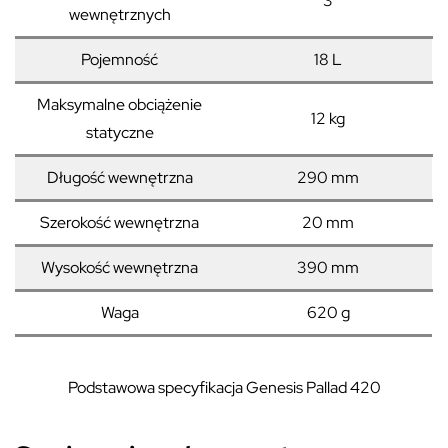
3
wewnętrznych
Pojemność
18 L
Maksymalne obciążenie
12 kg
statyczne
Długość wewnętrzna
290 mm
Szerokość wewnętrzna
20 mm
Wysokość wewnętrzna
390 mm
Waga
620 g
Podstawowa specyfikacja Genesis Pallad 420