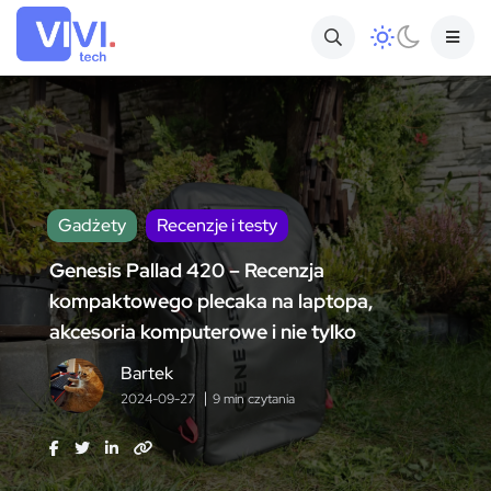
Gadżety
Recenzje i testy
Genesis Pallad 420 – Recenzja
kompaktowego plecaka na laptopa,
akcesoria komputerowe i nie tylko
Bartek
2024-09-27
9 min czytania