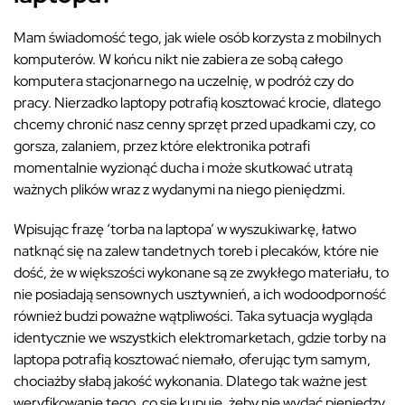
Mam świadomość tego, jak wiele osób korzysta z mobilnych
komputerów. W końcu nikt nie zabiera ze sobą całego
komputera stacjonarnego na uczelnię, w podróż czy do
pracy. Nierzadko laptopy potrafią kosztować krocie, dlatego
chcemy chronić nasz cenny sprzęt przed upadkami czy, co
gorsza, zalaniem, przez które elektronika potrafi
momentalnie wyzionąć ducha i może skutkować utratą
ważnych plików wraz z wydanymi na niego pieniędzmi.
Wpisując frazę ‘torba na laptopa’ w wyszukiwarkę, łatwo
natknąć się na zalew tandetnych toreb i plecaków, które nie
dość, że w większości wykonane są ze zwykłego materiału, to
nie posiadają sensownych usztywnień, a ich wodoodporność
również budzi poważne wątpliwości. Taka sytuacja wygląda
identycznie we wszystkich elektromarketach, gdzie torby na
laptopa potrafią kosztować niemało, oferując tym samym,
chociażby słabą jakość wykonania. Dlatego tak ważne jest
weryfikowanie tego, co się kupuje, żeby nie wydać pieniędzy