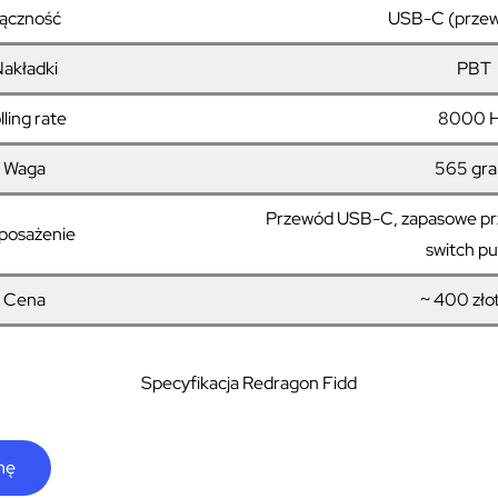
ączność
USB-C (prze
akładki
PBT
lling rate
8000 
Waga
565 gr
Przewód USB-C, zapasowe przeł
posażenie
switch pu
Cena
~ 400 zło
Specyfikacja Redragon Fidd
nę