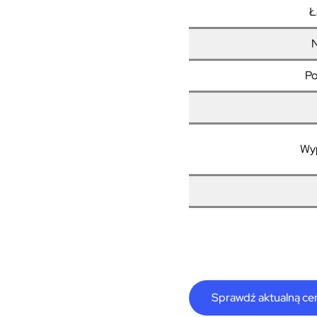
Ł
N
Po
Wy
Sprawdź aktualną ce