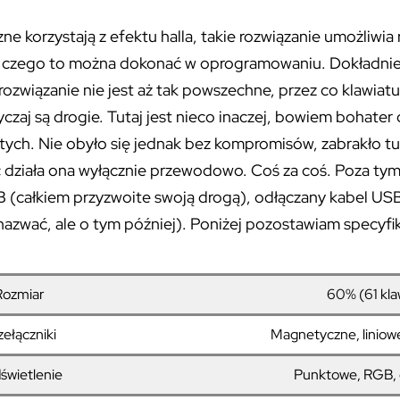
ne korzystają z efektu halla, takie rozwiązanie umożliwi
a, czego to można dokonać w oprogramowaniu. Dokładnie
związanie nie jest aż tak powszechne, przez co klawiat
yczaj są drogie. Tutaj jest nieco inaczej, bowiem bohater d
tych. Nie obyło się jednak bez kompromisów, zabrakło tut
działa ona wyłącznie przewodowo. Coś za coś. Poza tym
B (całkiem przyzwoite swoją drogą), odłączany kabel USB
nazwać, ale o tym później). Poniżej pozostawiam specyfi
Rozmiar
60% (61 kla
zełączniki
Magnetyczne, liniow
świetlenie
Punktowe, RGB,