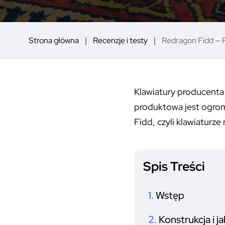
Strona główna
Recenzje i testy
Redragon Fidd — 
Klawiatury producenta
produktowa jest ogromn
Fidd, czyli klawiaturz
Spis Treści
Wstęp
Konstrukcja i j