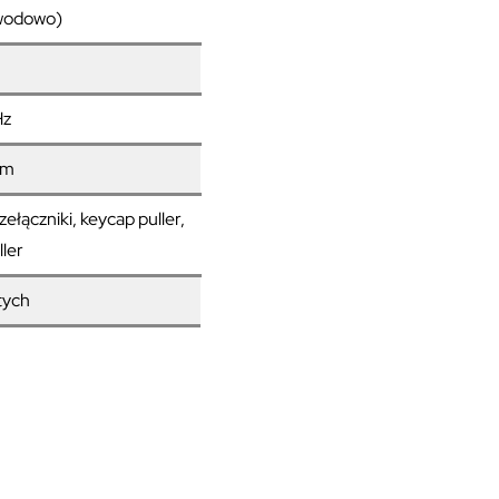
wodowo)
Hz
am
ączniki, keycap puller,
ller
tych