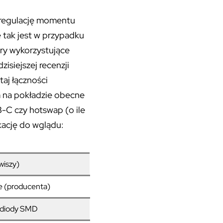
a regulację momentu
 tak jest w przypadku
ury wykorzystujące
zisiejszej recenzji
aj łączności
 na pokładzie obecne
-C czy hotswap (o ile
kację do wglądu:
wiszy)
e (producenta)
 diody SMD