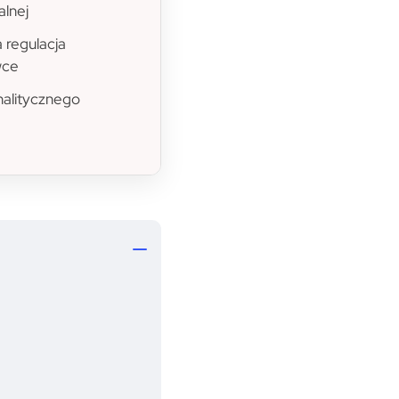
alnej
 regulacja
wce
nalitycznego