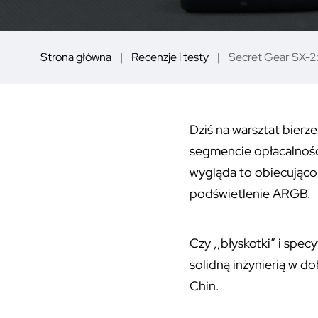
Strona główna
Recenzje i testy
Secret Gear SX-2
Dziś na warsztat bie
segmencie opłacalnośc
wygląda to obiecująco
podświetlenie ARGB.
Czy ,,błyskotki” i spe
solidną inżynierią w d
Chin.