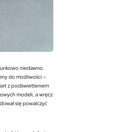
tosunkowo niedawno.
eny do możliwości –
dset z podświetleniem
kowych modeli, a wręcz
ydował się powalczyć