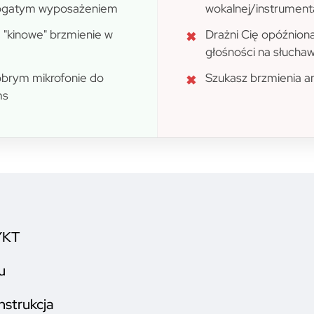
bogatym wyposażeniem
wokalnej/instrument
 "kinowe" brzmienie w
Drażni Cię opóźniona
głośności na słucha
obrym mikrofonie do
Szukasz brzmienia a
ms
YKT
u
nstrukcja