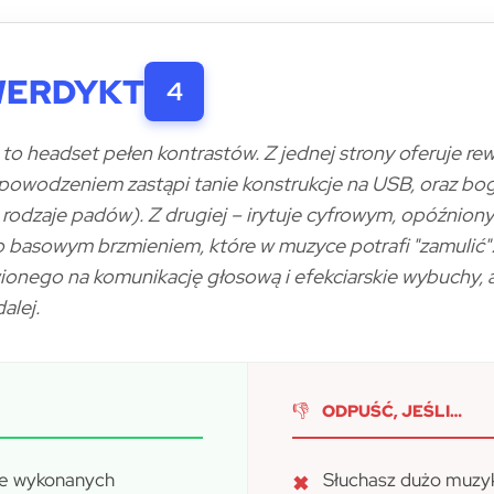
WERDYKT
4
to headset pełen kontrastów. Z jednej strony oferuje re
z powodzeniem zastąpi tanie konstrukcje na USB, oraz b
 rodzaje padów). Z drugiej – irytuje cyfrowym, opóźnio
o basowym brzmieniem, które w muzyce potrafi "zamulić".
wionego na komunikację głosową i efekciarskie wybuchy,
alej.
👎
ODPUŚĆ, JEŚLI…
ie wykonanych
Słuchasz dużo muzyk