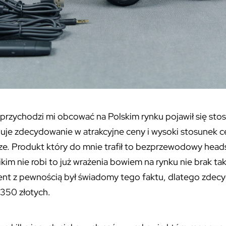
ś przychodzi mi obcować na Polskim rynku pojawił się s
uje zdecydowanie w atrakcyjne ceny i wysoki stosunek c
rze. Produkt który do mnie trafił to bezprzewodowy hea
im nie robi to już wrażenia bowiem na rynku nie brak ta
cent z pewnością był świadomy tego faktu, dlatego zdec
350 złotych.