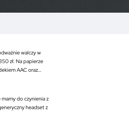
 odważnie walczy w
50 zł. Na papierze
kodekiem AAC oraz…
ie mamy do czynienia z
 generyczny headset z