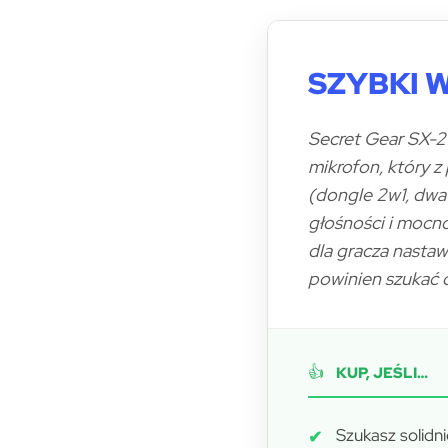
SZYBKI 
Secret Gear SX-2 
mikrofon, który 
(dongle 2w1, dwa
głośności i mocn
dla gracza nasta
powinien szukać d
👍
KUP, JEŚLI…
Szukasz solidn