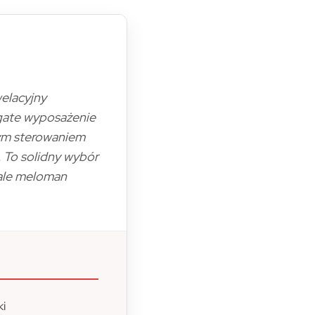
welacyjny
ogate wyposażenie
nym sterowaniem
 To solidny wybór
 ale meloman
i