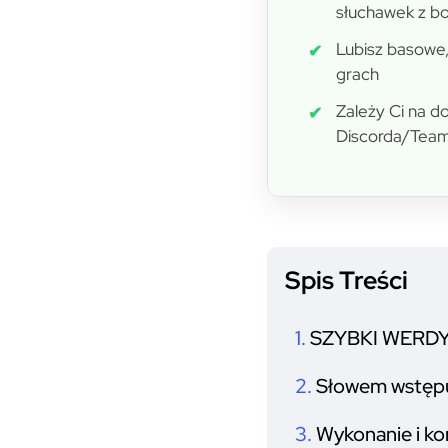
słuchawek z 
Lubisz basowe,
grach
Zależy Ci na d
Discorda/Tea
Spis Treści
SZYBKI WERD
Słowem wstęp
Wykonanie i ko