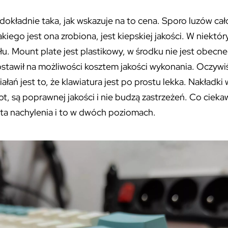
dokładnie taka, jak wskazuje na to cena. Sporo luzów cał
kiego jest ona zrobiona, jest kiepskiej jakości. W niektó
łu. Mount plate jest plastikowy, w środku nie jest obecn
stawił na możliwości kosztem jakości wykonania. Oczywiś
iałań jest to, że klawiatura jest po prostu lekka. Nakład
t, są poprawnej jakości i nie budzą zastrzeżeń. Co ciek
kąta nachylenia i to w dwóch poziomach.