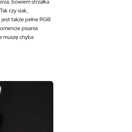
enia, bowiem strzałka
ak czy siak,
e jest także pełne RGB
momencie pisania
ie muszę chyba