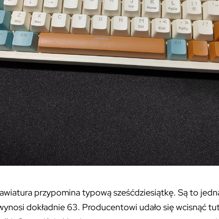
lawiatura przypomina typową sześćdziesiątkę. Są to jedn
wynosi dokładnie 63. Producentowi udało się wcisnąć tuta