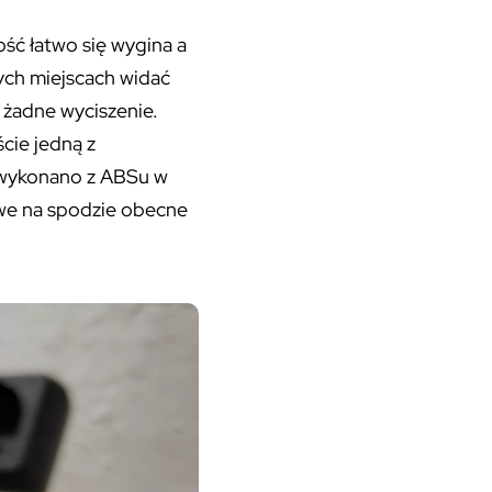
ość łatwo się wygina a
rych miejscach widać
e żadne wyciszenie.
cie jedną z
ki wykonano z ABSu w
awe na spodzie obecne