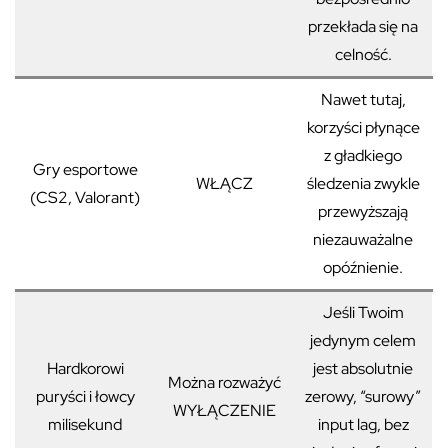
przekłada się na
celność.
Nawet tutaj,
korzyści płynące
z gładkiego
Gry esportowe
WŁĄCZ
śledzenia zwykle
(CS2, Valorant)
przewyższają
niezauważalne
opóźnienie.
Jeśli Twoim
jedynym celem
Hardkorowi
jest absolutnie
Można rozważyć
puryści i łowcy
zerowy, “surowy”
WYŁĄCZENIE
milisekund
input lag, bez