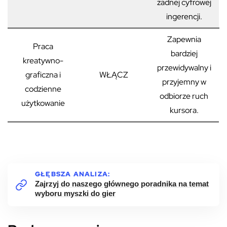
żadnej cyfrowej
ingerencji.
Zapewnia
Praca
bardziej
kreatywno-
przewidywalny i
graficzna i
WŁĄCZ
przyjemny w
codzienne
odbiorze ruch
użytkowanie
kursora.
GŁĘBSZA ANALIZA:
Zajrzyj do naszego głównego poradnika na temat
wyboru myszki do gier