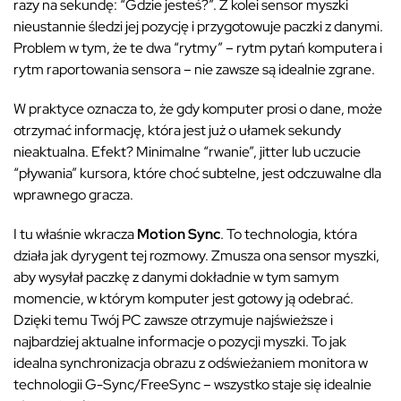
razy na sekundę: “Gdzie jesteś?”. Z kolei sensor myszki
nieustannie śledzi jej pozycję i przygotowuje paczki z danymi.
Problem w tym, że te dwa “rytmy” – rytm pytań komputera i
rytm raportowania sensora – nie zawsze są idealnie zgrane.
W praktyce oznacza to, że gdy komputer prosi o dane, może
otrzymać informację, która jest już o ułamek sekundy
nieaktualna. Efekt? Minimalne “rwanie”, jitter lub uczucie
“pływania” kursora, które choć subtelne, jest odczuwalne dla
wprawnego gracza.
I tu właśnie wkracza
Motion Sync
. To technologia, która
działa jak dyrygent tej rozmowy. Zmusza ona sensor myszki,
aby wysyłał paczkę z danymi dokładnie w tym samym
momencie, w którym komputer jest gotowy ją odebrać.
Dzięki temu Twój PC zawsze otrzymuje najświeższe i
najbardziej aktualne informacje o pozycji myszki. To jak
idealna synchronizacja obrazu z odświeżaniem monitora w
technologii G-Sync/FreeSync – wszystko staje się idealnie